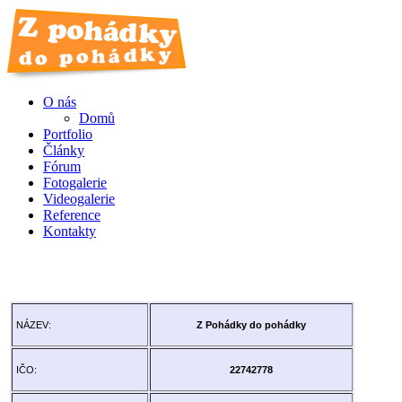
O nás
Domů
Portfolio
Články
Fórum
Fotogalerie
Videogalerie
Reference
Kontakty
NÁZEV:
Z Pohádky do pohádky
IČO:
22742778