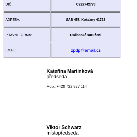
DIČ:
CZ22742778
ADRESA:
SAB 458, Košťany 41723
PRÁVNÍ FORMA:
Občanské sdružení
zpdp@email.cz
EMAIL:
Kateřina Martínk
ová
předseda
Mob.: +420 722 927 114
Viktor Schwarz
místopředseda